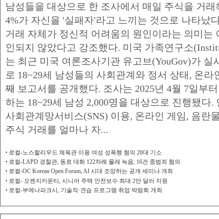
남성들을 대상으로 한 조사에서 매일 주식을 거래하
4%가 자신을 '실패자'라고 느끼는 것으로 나타났다
거래 자체가 정신적 어려움의 원인이라는 의미는 
인되지 않았다고 강조했다. 미국 가족연구소(Institute for
는 최근 미국 여론조사기관 유고브(YouGov)가 
로 18~29세 남성들의 사회관계와 정서 상태, 온라
째 보고서를 공개했다. 조사는 2025년 4월 7일부
하는 18~29세 남성 2,000명을 대상으로 진행됐
사회관계망서비스(SNS) 이용, 온라인 게임, 음란
주식 거래를 얼마나 자...
•
로컬-노스할리우드 체육관 이용 여성 성폭행 혐의 20대 기소
•
로컬-LAPD 경찰관, 동료 대화 122차례 몰래 녹음, 16건 중범죄 혐의
•
로컬-OC Korean Open Forum, AI 시대 조망하는 공개 세미나 개최
•
로컬- 오렌지카운티, 시니어 주택 안전보수 최대 2만 달러 지원
•
로컬-부에나파크시, 기술직·견습 프로그램 취업 박람회 개최