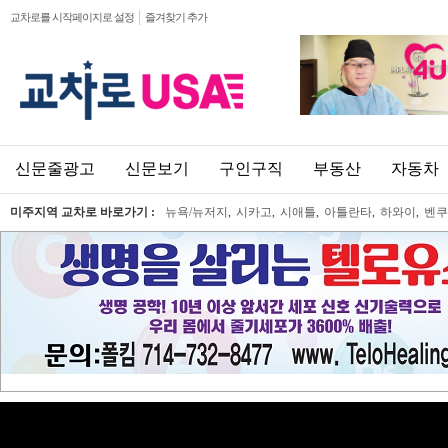
교차로를 시작페이지로 설정
즐겨찾기 추가
신문줄광고
신문보기
구인구직
부동산
자동차
미주지역 교차로 바로가기 :
뉴욕/뉴저지
,
시카고
,
시애틀
,
아틀란타
,
하와이
,
벤쿠