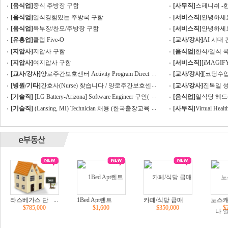
[음식업]
중식 주방장 구함
[사무직]
스페니쉬 -
[음식업]
일식경험있는 주방쿡 구함
[서비스직]
안녕하세
[음식업]
육부장/찬모/주방장 구함
[서비스직]
안녕하세
[유흥업]
클럽 Five-O
[교사/강사]
AI 시대
[지압사]
지압사 구함
[음식업]
한식/일식 
[지압사]
여지압사 구함
[서비스직]
[iMAGI
디자인 특별 프로모션
...
[교사/강사]
양로주간보호센터 Activity Program Direct
[교사/강사]
[코딩수업]
or / 프로그램 디렉터를 구합니다.
CO/ACSL 코딩 수업
...
[병원/기타]
간호사(Nurse) 찾습니다 / 양로주간보호센
[교사/강사]
진복일 
터
...
[기술직]
[LG Battery-Arizona] Software Engineer 구인(
[음식업]
일식당 헤드
컴싸 전공 우대) OPT 지원가능
...
[기술직]
(Lansing, MI) Technician 채용 (한국출장교육
[사무직]
Virtual H
기회제공)
점유할 파트너를 모십
...
라스베가스 단
1Bed Apt렌트
카페/식당 급매
노스
$785,000
$1,600
$350,000
$
독주택 매매
일식당