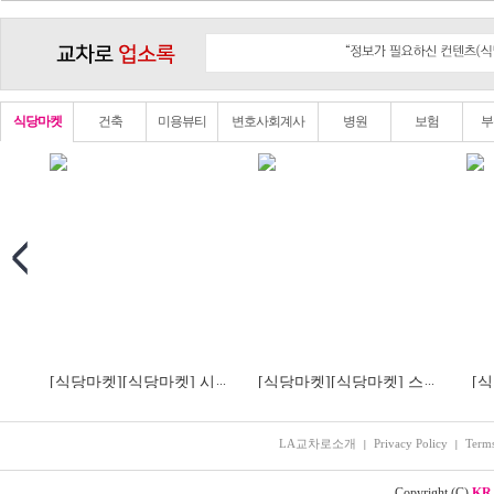
식당마켓
건축
미용뷰티
변호사회계사
병원
보험
부
...
...
[식당마켓]
[식당마켓] 시
[식당마켓]
[식당마켓] 스
[
누랑올케랑 -분식
타누들 -한식
LA교차로소개
Privacy Policy
Terms
|
|
Copyright (C)
KR