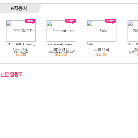
1996 GMC Diesel
...
Ford transit conne
...
Volvo
2011 P
Truck
ct cargo van LWB
enne
1996 년식
2019 년식
2010 년식
2
XL
엔)
$3,500
$12,999
$3,700