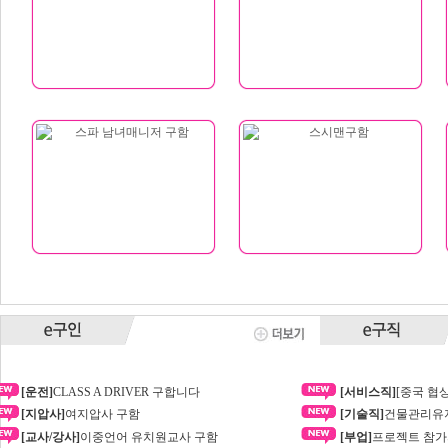
[운전]
CLASS A DRIVER 구합니다
[서비스직]
[중국 협
항저우,이우), 강소성
[지압사]
여지압사 구함
[기술직]
건물관리유지
공급업체 제조업체 공
[교사/강사]
이중언어 유치원교사 구함
[부업]
프로젝트 참가
통역